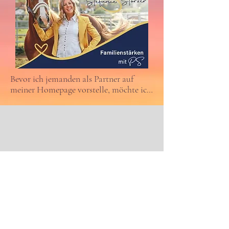
Bevor ich jemanden als Partner auf 
meiner Homepage vorstelle, möchte ich 
mir selbst ein Bild machen. So habe ich 
Stefanie und ihr Therapiepferd Bella 
kennengelernt.

Dieses Jahr war für mich von Verlust 
und Trauer geprägt. Mein Vater ist 
gestorben. Jeder geht anders damit um, 
und ich neige dazu, mich in solchen 
Zeiten eher zurückzuziehen. Doch die 
Begegnung mit Bella war etwas 
Besonderes. In wenigen Minuten hat 
dieses Pferd etwas in mir bewegt, wofür 
Worte kaum reichen: Ruhe, Frieden, ein 